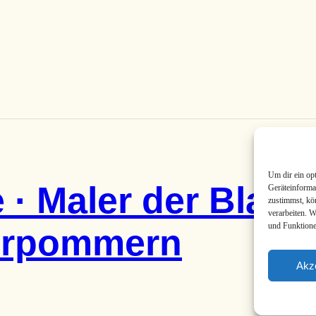
Um dir ein op
 · Maler der Blau
Geräteinforma
zustimmst, kö
verarbeiten. 
und Funktione
orpommern
Akz