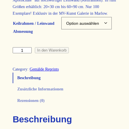
e
Größen erhältlich: 20×30 cm bis 60×90 cm. Nur 100
Exemplare! Exklusiv in der MV-Kunst Galerie in Marlow.
i
Keilrahmen / Leinwand
s
Abmessung
s
p
„
In den Warenkorb
S
a
o
n
Category:
Gemälde Reprints
n
n
Beschreibung
n
e
Zusätzliche Informationen
e
n
b
:
Rezensionen (0)
l
u
4
m
Beschreibung
2
e