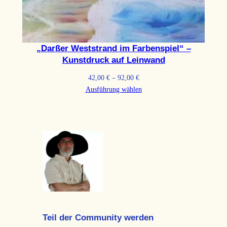
„Darßer Weststrand im Farbenspiel“ –
Kunstdruck auf Leinwand
Preisspanne:
42,00
€
–
92,00
€
42,00 €
Ausführung wählen
bis
92,00 €
Teil der Community werden