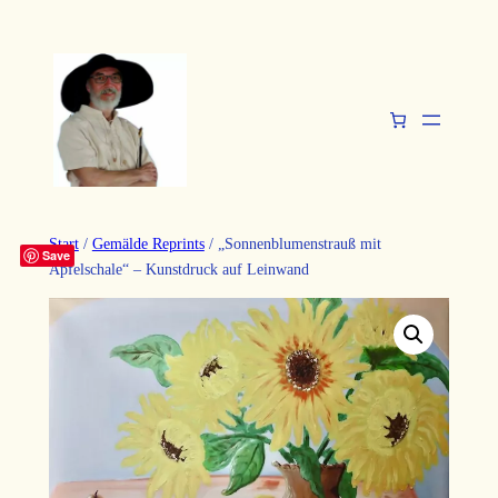
Zum
Inhalt
springen
Start
/
Gemälde Reprints
/ „Sonnenblumenstrauß mit
Save
Apfelschale“ – Kunstdruck auf Leinwand