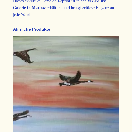
Dieses exklusive Gemälde-Reprint ist in der
MV-Kunst
0
e
Galerie in Marlow
erhältlich und bringt zeitlose Eleganz an
“
jede Wand.
–
€
K
Ähnliche Produkte
u
n
s
t
d
r
u
c
k
a
u
f
L
e
i