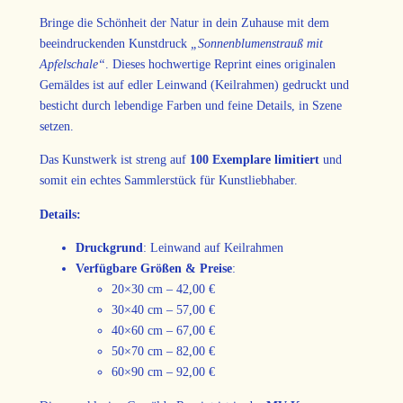
n
,
Bringe die Schönheit der Natur in dein Zuhause mit dem
s
0
beeindruckenden Kunstdruck
„Sonnenblumenstrauß mit
t
Apfelschale
“
. Dieses hochwertige Reprint eines originalen
r
0
Gemäldes ist auf edler Leinwand (Keilrahmen) gedruckt und
a
besticht durch lebendige Farben und feine Details, in Szene
u
setzen.
ß
€
m
Das Kunstwerk ist streng auf
100 Exemplare limitiert
und
i
b
somit ein echtes Sammlerstück für Kunstliebhaber.
t
A
i
Details:
p
s
Druckgrund
: Leinwand auf Keilrahmen
f
Verfügbare Größen & Preise
:
e
9
20×30 cm – 42,00 €
l
2
30×40 cm – 57,00 €
s
40×60 cm – 67,00 €
c
,
50×70 cm – 82,00 €
h
60×90 cm – 92,00 €
a
0
l