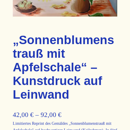
„Sonnenblumens
trauß mit
Apfelschale“ –
Kunstdruck auf
Leinwand
P
42,00
€
–
92,00
€
Limitiertes Reprint des Gemäldes „Sonnenblumenstrauß mit
r
Apfelschale“ auf hochwertiger Leinwand (Keilrahmen). In fünf