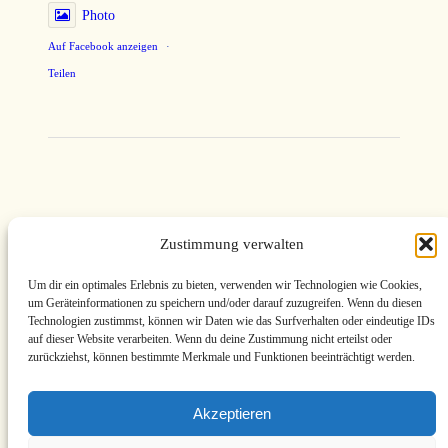
Photo
Auf Facebook anzeigen
·
Teilen
MV-Kunstgalerie
Zustimmung verwalten
· Maler der
Um dir ein optimales Erlebnis zu bieten, verwenden wir Technologien wie Cookies,
um Geräteinformationen zu speichern und/oder darauf zuzugreifen. Wenn du diesen
Blauen Stunde
Technologien zustimmst, können wir Daten wie das Surfverhalten oder eindeutige IDs
auf dieser Website verarbeiten. Wenn du deine Zustimmung nicht erteilst oder
zurückziehst, können bestimmte Merkmale und Funktionen beeinträchtigt werden.
aus
Mecklenburg-
Akzeptieren