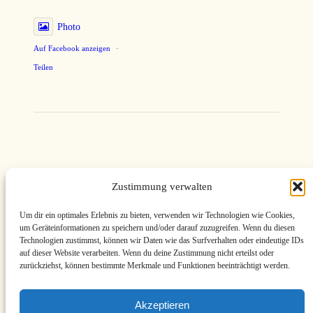
Photo
Auf Facebook anzeigen
·
Teilen
MV-Kunstgalerie
Zustimmung verwalten
· Maler der
Um dir ein optimales Erlebnis zu bieten, verwenden wir Technologien wie Cookies,
um Geräteinformationen zu speichern und/oder darauf zuzugreifen. Wenn du diesen
Blauen Stunde
Technologien zustimmst, können wir Daten wie das Surfverhalten oder eindeutige IDs
auf dieser Website verarbeiten. Wenn du deine Zustimmung nicht erteilst oder
zurückziehst, können bestimmte Merkmale und Funktionen beeinträchtigt werden.
aus
Akzeptieren